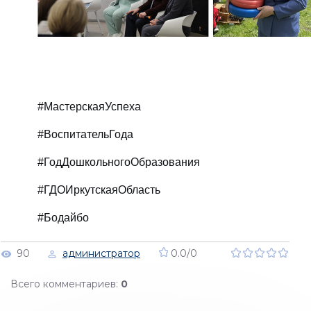
#МастерскаяУспеха
#ВоспитательГода
#ГодДошкольногоОбразования
#ГДОИркутскаяОбласть
#Бодайбо
90
администратор
0.0
/
0
Всего комментариев
:
0