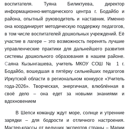
воспитателя.
Туяна Биликтуева,
директор
информационно-методического центра г. Бодайбо и
района, опытный руководитель и наставник. Именно
она координирует методическую поддержку педагогов,
в том числе воспитателей дошкольных учреждений. Её
участие в лагере – это возможность перенять лучшие
управленческие практики для дальнейшего развития
системы дошкольного образования в нашем районе.
С
аяна Кызынгашева, учитель МКОУ СОШ № 1 г.
Бодайбо, вошедшая в пятёрку сильнейших педагогов
Иркутской области в региональном конкурсе «Учитель
года-2026». Творческая, энергичная, влюблённая в
своё дело – она едет за новыми знаниями и
вдохновением
В Шепси команду ждут
м
оре, солнце и утренние
зарядки – для бодрости и отличного настроения.
Мастер-классы от ведущих экспертов страны – Марии