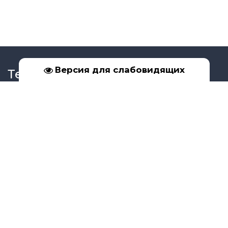
Версия для слабовидящих
Телефон
+7 (39561) 5-17-02
+7 (950) 091-99-16
Социальные сети
Адрес
Иркутская обл., г. Бодайбо, ул. Урицкого, д. 33