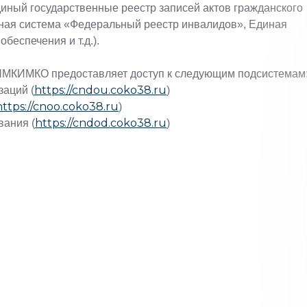
ный государственные реестр записей актов гражданского
ная система «Федеральный реестр инвалидов», Единая
еспечения и т.д.).
ПМКИМКО предоставляет доступ к следующим подсистемам
https://cndou.coko38.ru
заций (
)
https://cnoo.coko38.ru
)
https://cndod.coko38.ru
вания (
)