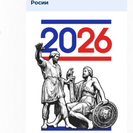
Росии
: