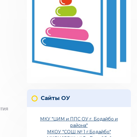
Сайты ОУ
ития
МКУ "ЦИМ и ППС ОУ г. Бодайбо и
района"
МКОУ "СОШ № 1 г.Бодайбо"