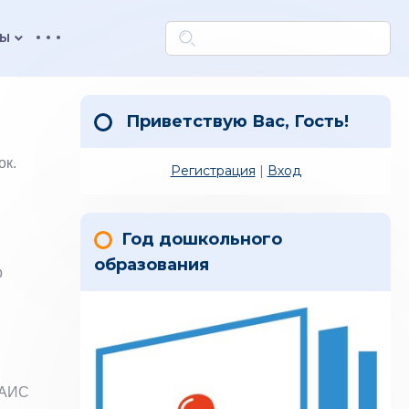
keyboard_arrow_down
ТЫ
Приветствую Вас
,
Гость
!
ок.
Регистрация
|
Вход
Год дошкольного
образования
р
(АИС