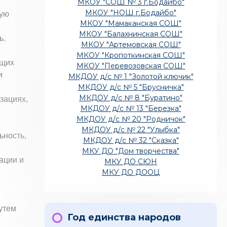
МКОУ "СОШ № 3 г.Бодайбо"
МКОУ "НОШ г.Бодайбо"
ную
МКОУ "Мамаканская СОШ"
МКОУ "Балахнинская СОШ"
ь.
МКОУ "Артемовская СОШ"
МКОУ "Кропоткинская СОШ"
ющих
МКОУ "Перевозовская СОШ"
и
МКДОУ д/с № 1 "Золотой ключик"
МКДОУ д/с № 5 "Брусничка"
МКДОУ д/с № 8 "Буратино"
зациях,
МКДОУ д/с № 13 "Березка"
МКДОУ д/с № 20 "Родничок"
МКДОУ д/с № 22 "Улыбка"
ьность,
МКДОУ д/с № 32 "Сказка"
МКУ ДО "Дом творчества"
ации и
МКУ ДО СЮН
МКУ ДО ДООЦ
утем
Год единства народов