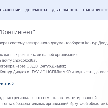
УПРАВЛЕНИИ
ДОКУМЕНТЫ
ДЕЯТЕЛЬНОСТЬ
НАШИ ПРОЕК
Контингент"
ерез систему электронного документооборота Контур.Диад
ых данных реквизитами вашей организации;
а почту cn@coko38.ru;
договора через СЭДО Контур.Диадок;
 Контур.Диадок от ГАУ ИО ЦОПМКиМКО и подписать догово
укцией
.
ждению регионального сегмента автоматизированной
нгента образовательных организаций Иркутской области» 