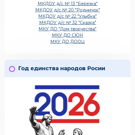
МКДОУ д/с № 13 "Березка"
МКДОУ д/с № 20 "Родничок"
МКДОУ д/с № 22 "Улыбка"
МКДОУ д/с № 32 "Сказка"
МКУ ДО "Дом творчества"
МКУ ДО СЮН
МКУ ДО ДООЦ
Год единства народов Росии