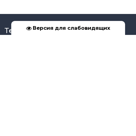
Версия для слабовидящих
Телефон
+7 (39561) 5-17-02
+7 (950) 091-99-16
Социальные сети
Адрес
Иркутская обл., г. Бодайбо, ул. Урицкого, д. 33
Copyright Управление образования г.Бодайбо и района © 2026