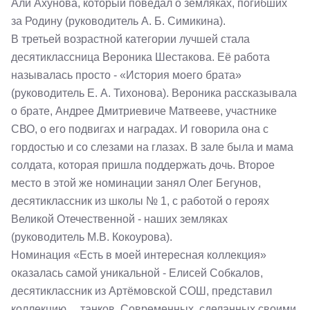
Али Ахунова, который поведал о земляках, погибших
за Родину (руководитель А. Б. Симикина).
В третьей возрастной категории лучшей стала
десятиклассница Вероника Шестакова. Её работа
называлась просто - «История моего брата»
(руководитель Е. А. Тихонова). Вероника рассказывала
о брате, Андрее Дмитриевиче Матвееве, участнике
СВО, о его подвигах и наградах. И говорила она с
гордостью и со слезами на глазах. В зале была и мама
солдата, которая пришла поддержать дочь. Второе
место в этой же номинации занял Олег Бегунов,
десятиклассник из школы № 1, с работой о героях
Великой Отечественной - наших земляках
(руководитель М.В. Кокоурова).
Номинация «Есть в моей интересная коллекция»
оказалась самой уникальной - Елисей Собкалов,
десятиклассник из Артёмовской СОШ, представил
коллекцию… танков. Современных, сделанных своими