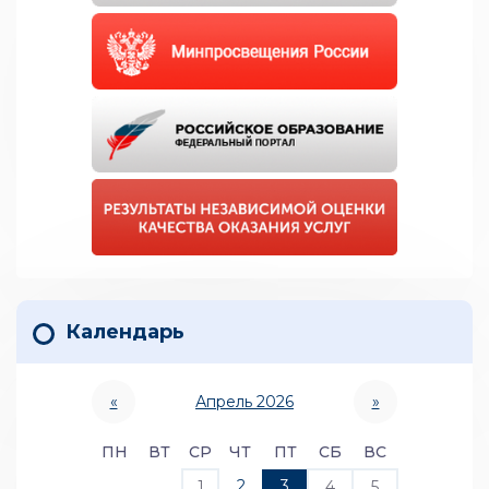
Календарь
«
Апрель 2026
»
ПН
ВТ
СР
ЧТ
ПТ
СБ
ВС
2
3
1
4
5