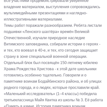
Все участники продемонстрировали уверенное
владение материалом, выступления сопровождались
мультимедийными презентациями и наглядно-
иллюстративными материалами.
Темы работ поражали разнообразием. Ребята листали
подшивки «Ленского шахтёра» времён Великой
Отечественной, изучали природное наследие
Витимского заповедника, собирали истории о героях -
и тех, кто воевал в 40-е, и тех, кто сегодня защищает
страну в зоне специальной военной операции.
Отдельный блок был посвящён 150-летнему юбилею
Храма Рождества Христова - к этой дате школьники
готовились особенно тщательно. Говорили и о
памятнике воинам Бодайбинского района, и об улицах
родного города, и о людях, которые прославили край.
«Маленький исследователь» (1–4 классы) победила
третьеклассница Майя Квитка из школы № 3. Её работа
«Память в камне. История памятника воинам