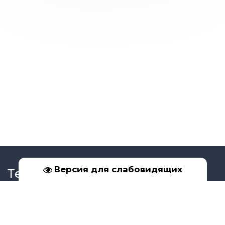
Версия для слабовидящих
Телефон
+7 (39561) 5-17-02
+7 (950) 091-99-16
Социальные сети