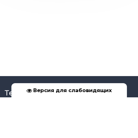
Версия для слабовидящих
Телефон
+7 (39561) 5-17-02
+7 (950) 091-99-16
Социальные сети