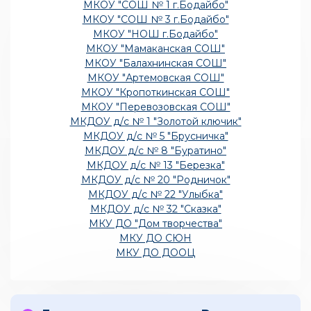
МКОУ "СОШ № 1 г.Бодайбо"
МКОУ "СОШ № 3 г.Бодайбо"
МКОУ "НОШ г.Бодайбо"
МКОУ "Мамаканская СОШ"
МКОУ "Балахнинская СОШ"
МКОУ "Артемовская СОШ"
МКОУ "Кропоткинская СОШ"
МКОУ "Перевозовская СОШ"
МКДОУ д/с № 1 "Золотой ключик"
МКДОУ д/с № 5 "Брусничка"
МКДОУ д/с № 8 "Буратино"
МКДОУ д/с № 13 "Березка"
МКДОУ д/с № 20 "Родничок"
МКДОУ д/с № 22 "Улыбка"
МКДОУ д/с № 32 "Сказка"
МКУ ДО "Дом творчества"
МКУ ДО СЮН
МКУ ДО ДООЦ