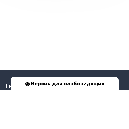
Версия для слабовидящих
Телефон
+7 (39561) 5-17-02
+7 (950) 091-99-16
Социальные сети