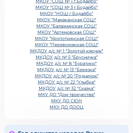
МКОУ "СОШ № 1 г.Бодайбо"
МКОУ "СОШ № 3 г.Бодайбо"
МКОУ "НОШ г.Бодайбо"
МКОУ "Мамаканская СОШ"
МКОУ "Балахнинская СОШ"
МКОУ "Артемовская СОШ"
МКОУ "Кропоткинская СОШ"
МКОУ "Перевозовская СОШ"
МКДОУ д/с № 1 "Золотой ключик"
МКДОУ д/с № 5 "Брусничка"
МКДОУ д/с № 8 "Буратино"
МКДОУ д/с № 13 "Березка"
МКДОУ д/с № 20 "Родничок"
МКДОУ д/с № 22 "Улыбка"
МКДОУ д/с № 32 "Сказка"
МКУ ДО "Дом творчества"
МКУ ДО СЮН
МКУ ДО ДООЦ