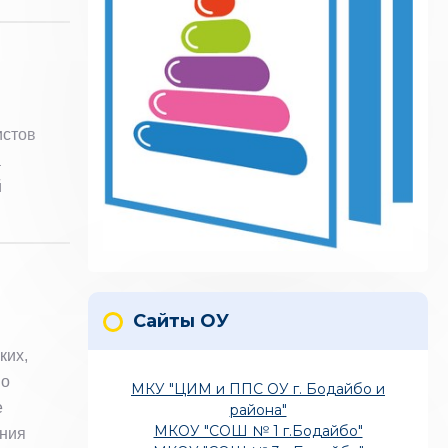
истов
а
й
Сайты ОУ
ких,
но
МКУ "ЦИМ и ППС ОУ г. Бодайбо и
е
района"
МКОУ "СОШ № 1 г.Бодайбо"
ания