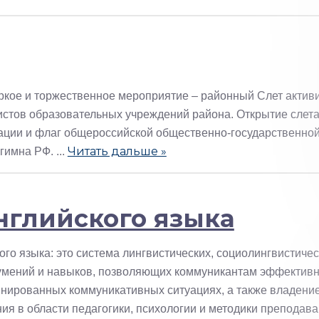
ркое и торжественное мероприятие – районный Слет актив
истов образовательных учреждений района. Открытие слет
рации и флаг общероссийской общественно-государственно
Читать дальше »
 гимна РФ.
...
нглийского языка
о языка: это система лингвистических, социолингвистичес
, умений и навыков, позволяющих коммуникантам эффектив
инированных коммуникативных ситуациях, а также владени
я в области педагогики, психологии и методики преподав