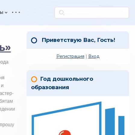
keyboard_arrow_down
ТЫ
Приветствую Вас
,
Гость
!
ь»
Регистрация
|
Вход
года
ня
Год дошкольного
 и
образования
астер-
ебятам
ведении
 прошу