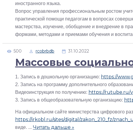
иностранного языка.
Вопрос управления профессиональным ростом учите
практической помощи педагогам в вопросах соверш
мастерства, изучение, обобщение и внедрение в пр
формами, методами и приемами обучения и воспита
500
rcobrbdb
31.10.2022
Массовые социально
https://www.
1. Запись в дошкольную организацию:
2. Запись на программу дополнительного образован
https://rutube.ru
Видеоинструкция по получению:
htt
3. Запись в общеобразовательную организацию:
На официальном сайте министерства цифрового разв
https://irkobl.ru/sites/digital/zakon_210_fz/znach_
Читать дальше »
виде.
...