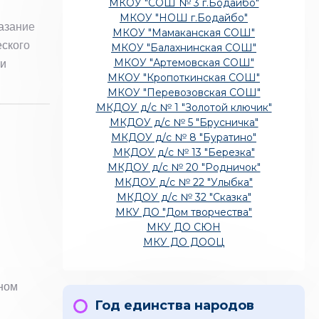
МКОУ "СОШ № 3 г.Бодайбо"
МКОУ "НОШ г.Бодайбо"
азание
МКОУ "Мамаканская СОШ"
еского
МКОУ "Балахнинская СОШ"
МКОУ "Артемовская СОШ"
ми
МКОУ "Кропоткинская СОШ"
МКОУ "Перевозовская СОШ"
МКДОУ д/с № 1 "Золотой ключик"
МКДОУ д/с № 5 "Брусничка"
МКДОУ д/с № 8 "Буратино"
МКДОУ д/с № 13 "Березка"
МКДОУ д/с № 20 "Родничок"
МКДОУ д/с № 22 "Улыбка"
МКДОУ д/с № 32 "Сказка"
МКУ ДО "Дом творчества"
МКУ ДО СЮН
МКУ ДО ДООЦ
ном
Год единства народов