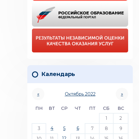
Календарь
«
Октябрь 2022
»
ПН
ВТ
СР
ЧТ
ПТ
СБ
ВС
1
2
4
6
3
5
7
8
9
12
10
11
13
14
15
16