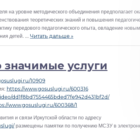
ля на уровне методического объединения предполагает ок
енствования теоретических знаний и повышения педагогич
актику передового педагогического опыта, овладение новы
Читать дальше »
ния детей.
...
 значимые услуги
gosuslugi.ru/10909
https://www.gosuslugi.ru/600316
ия:
/video/dd1f8bd7554465bded7fe942d431bf2d/
ps://www.gosuslugi.ru/600368/1
ития и связи Иркутской области по адресу
uslugi/
размещены памятки по получению МСЗУ в электрон