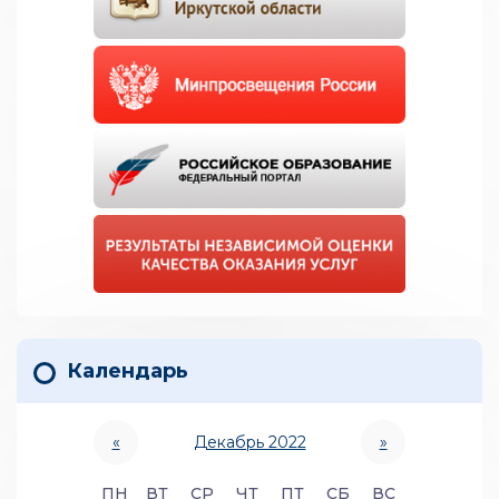
Календарь
«
Декабрь 2022
»
ПН
ВТ
СР
ЧТ
ПТ
СБ
ВС