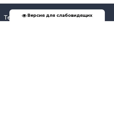
Версия для слабовидящих
Телефон
+7 (39561) 5-17-02
+7 (950) 091-99-16
Социальные сети
Адрес
Иркутская обл., г. Бодайбо, ул. Урицкого, д. 33
Copyright Управление образования г.Бодайбо и района © 2026
Бесплатный
конструктор сайтов
—
uCoz