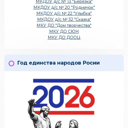
МКДОУ д/с № 13 "Березка"
МКДОУ д/с № 20 "Родничок"
МКДОУ д/с № 22 "Улыбка"
МКДОУ д/с № 32 "Сказка"
МКУ ДО "Дом творчества"
МКУ ДО СЮН
МКУ ДО ДООЦ
Год единства народов Росии