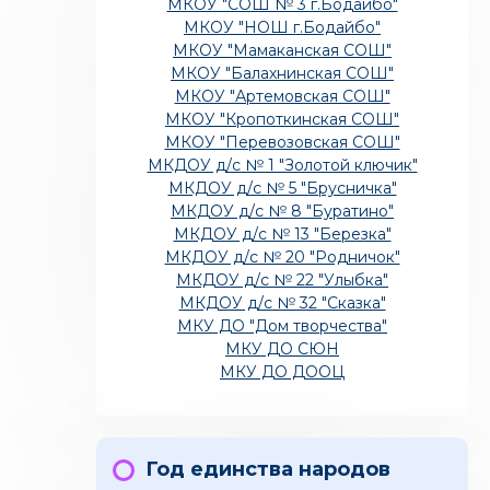
МКОУ "СОШ № 3 г.Бодайбо"
МКОУ "НОШ г.Бодайбо"
МКОУ "Мамаканская СОШ"
МКОУ "Балахнинская СОШ"
МКОУ "Артемовская СОШ"
МКОУ "Кропоткинская СОШ"
МКОУ "Перевозовская СОШ"
МКДОУ д/с № 1 "Золотой ключик"
МКДОУ д/с № 5 "Брусничка"
МКДОУ д/с № 8 "Буратино"
МКДОУ д/с № 13 "Березка"
МКДОУ д/с № 20 "Родничок"
МКДОУ д/с № 22 "Улыбка"
МКДОУ д/с № 32 "Сказка"
МКУ ДО "Дом творчества"
МКУ ДО СЮН
МКУ ДО ДООЦ
Год единства народов