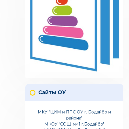
Сайты ОУ
МКУ "ЦИМ и ППС ОУ г. Бодайбо и
района"
МКОУ "СОШ № 1 г.Бодайбо"