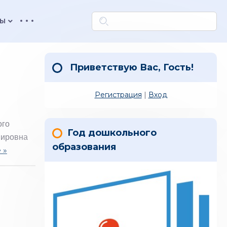
keyboard_arrow_down
ТЫ
Приветствую Вас
,
Гость
!
Регистрация
|
Вход
ого
Год дошкольного
мировна
образования
 »