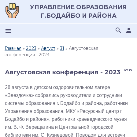
УПРАВЛЕНИЕ ОБРАЗОВАНИЯ
Г.БОДАЙБО И РАЙОНА
search
person
menu
Главная
»
2023
»
Август
»
31
» Августовская
конференция - 2023
Августовская конференция - 2023
07:13
28 августа в детском оздоровительном лагере
«Звездочка» собрались руководители и сотрудники
системы образования г. Бодайбо и района, работники
Управления образования, МКУ «Ресурсный центр г.
Бодайбо и района», работники краеведческого музея
им. В. Ф. Верещагина и Центральной городской
библиотеки им. С. Кузнецовой. Поводом для встречи