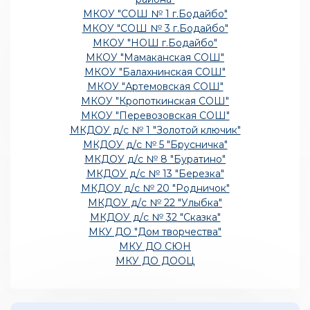
МКОУ "СОШ № 1 г.Бодайбо"
МКОУ "СОШ № 3 г.Бодайбо"
МКОУ "НОШ г.Бодайбо"
МКОУ "Мамаканская СОШ"
МКОУ "Балахнинская СОШ"
МКОУ "Артемовская СОШ"
МКОУ "Кропоткинская СОШ"
МКОУ "Перевозовская СОШ"
МКДОУ д/с № 1 "Золотой ключик"
МКДОУ д/с № 5 "Брусничка"
МКДОУ д/с № 8 "Буратино"
МКДОУ д/с № 13 "Березка"
МКДОУ д/с № 20 "Родничок"
МКДОУ д/с № 22 "Улыбка"
МКДОУ д/с № 32 "Сказка"
МКУ ДО "Дом творчества"
МКУ ДО СЮН
МКУ ДО ДООЦ